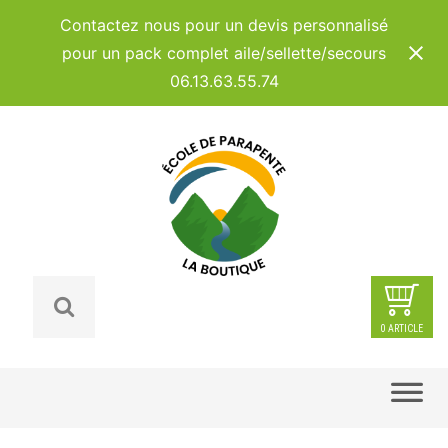
Panneau de gestion des cookies
Contactez nous pour un devis personnalisé
pour un pack complet aile/sellette/secours
06.13.63.55.74
0 ARTICLE
Skip
to
content