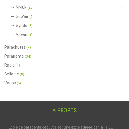
Niviuk
(20)
Sup'air
(9)
Syride
(6)
Yaesu
(1)
Parachutes
(4)
Parapente
(34)
Radio
(1)
Sellette
(8)
Varios
(6)
À PROPOS
Ecole de parapente des Arcs est une école agréée par la FFVL.