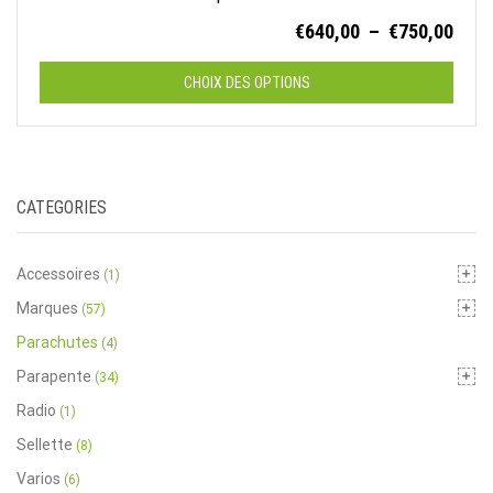
Plag
€
640,00
–
€
750,00
de
prix :
CHOIX DES OPTIONS
€640
à
Ce
€750
produit
a
CATEGORIES
plusieurs
variations.
Les
Accessoires
(1)
options
Marques
(57)
peuvent
Parachutes
(4)
être
choisies
Parapente
(34)
sur
Radio
(1)
la
Sellette
(8)
page
Varios
(6)
du