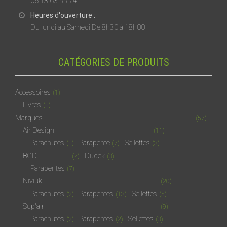
06 13 63 55 74
Heures d'ouverture :
Du lundi au Samedi De 8h30 à 18h00
CATÉGORIES DE PRODUITS
Accessoires
(1)
Livres
(1)
Marques
(57)
Air Design
(11)
Parachutes
Parapente
Sellettes
(1)
(7)
(3)
BGD
Dudek
(7)
(3)
Parapentes
(7)
Niviuk
(20)
Parachutes
Parapentes
Sellettes
(2)
(13)
(5)
Sup'air
(9)
Parachutes
Parapentes
Sellettes
(2)
(2)
(3)