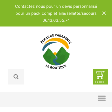
Panneau de gestion des cookies
Contactez nous pour un devis personnalisé
pour un pack complet aile/sellette/secours
06.13.63.55.74
0 ARTICLE
Skip
to
content