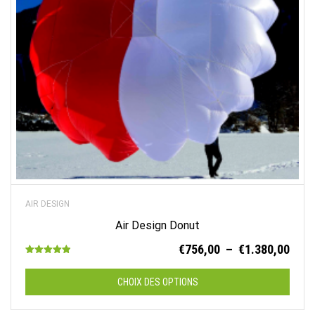
AIR DESIGN
Air Design Donut
Plag
€
756,00
–
€
1.380,00
Note
de
5.00
sur 5
prix :
CHOIX DES OPTIONS
€756