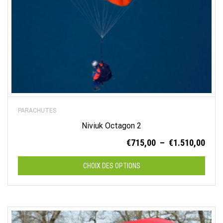
la
page
du
produit
PARACHUTES
Niviuk Octagon 2
Plag
€
715,00
–
€
1.510,00
de
prix :
CHOIX DES OPTIONS
€715
à
Ce
€1.5
produit
a