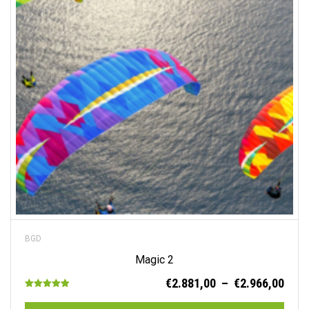
options
peuvent
être
choisies
sur
la
page
du
produit
BGD
Magic 2
Plag
€
2.881,00
–
€
2.966,00
Note
de
5.00