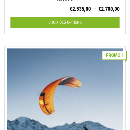
Plag
€
2.535,00
–
€
2.700,00
de
prix :
CHOIX DES OPTIONS
€2.5
à
Ce
€2.7
produit
a
PROMO !
plusieurs
variations.
Les
options
peuvent
être
choisies
sur
la
page
du