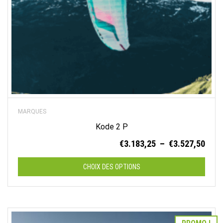
la
page
du
produit
MARQUES
Kode 2 P
Plag
€
3.183,25
–
€
3.527,50
de
prix :
CHOIX DES OPTIONS
€3.1
à
Ce
€3.5
produit
a