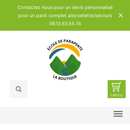
Panneau de gestion des cookies
Contactez nous pour un devis personnalisé
pour un pack complet aile/sellette/secours
06.13.63.55.74
0 ARTICLE
Skip
to
content