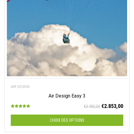
AIR DESIGN
Air Design Easy 3
Le
Le
€
2.853,00
€
3.480,00
Note
prix
prix
5.00
sur 5
initial
actu
CHOIX DES OPTIONS
était :
est :