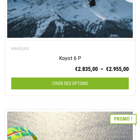
produit
MARQUES
Koyot 6 P
Plag
€
2.835,00
–
€
2.955,00
de
prix :
CHOIX DES OPTIONS
€2.8
à
Ce
€2.9
produit
a
PROMO !
plusieurs
variations.
Les