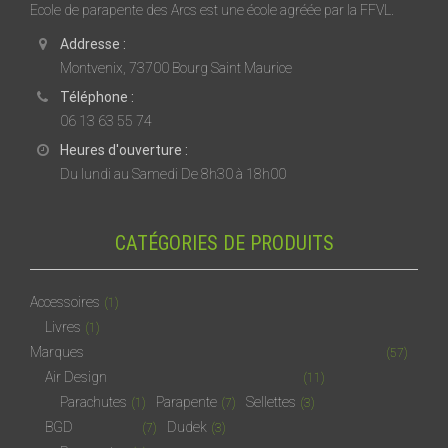
Ecole de parapente des Arcs est une école agréée par la FFVL.
Addresse :
Montvenix, 73700 Bourg Saint Maurice
Téléphone :
06 13 63 55 74
Heures d'ouverture :
Du lundi au Samedi De 8h30 à 18h00
CATÉGORIES DE PRODUITS
Accessoires
(1)
Livres
(1)
Marques
(57)
Air Design
(11)
Parachutes
Parapente
Sellettes
(1)
(7)
(3)
BGD
Dudek
(7)
(3)