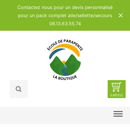
Panneau de gestion des cookies
Contactez nous pour un devis personnalisé
pour un pack complet aile/sellette/secours
06.13.63.55.74
0 ARTICLE
Skip
to
content