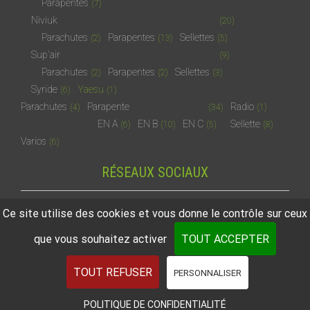
Parapentes
(7)
Niviuk
(20)
Parachutes
Parapentes
Sellettes
(2)
(13)
(5)
Sup'air
(9)
Parachutes
Parapentes
Sellettes
(2)
(2)
(3)
Syride
Yaesu
(6)
(1)
Parachutes
Parapente
Radio
(4)
(34)
(1)
EN A
EN B
EN C
Sellette
(6)
(10)
(5)
(8)
Varios
(6)
RÉSEAUX SOCIAUX
Ce site utilise des cookies et vous donne le contrôle sur ceux
que vous souhaitez activer
TOUT ACCEPTER
2026
© Ecole de parapente des Arcs
TOUT REFUSER
PERSONNALISER
POLITIQUE DE CONFIDENTIALITÉ