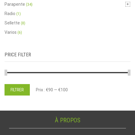
Parapente
(34)
Radio
(1)
Sellette
(8)
Varios
(6)
PRICE FILTER
Prix
Prix
FILTRER
Prix :
€90
—
€100
min
max
À PROPOS