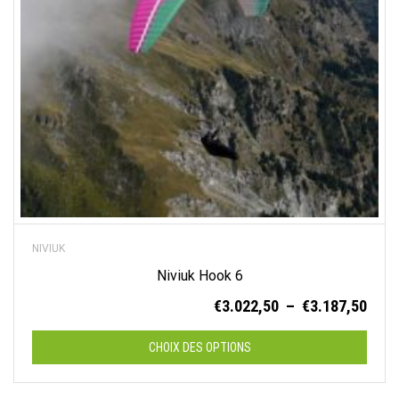
choisies
sur
la
page
du
produit
NIVIUK
Niviuk Hook 6
Plag
€
3.022,50
–
€
3.187,50
de
prix :
CHOIX DES OPTIONS
€3.0
à
Ce