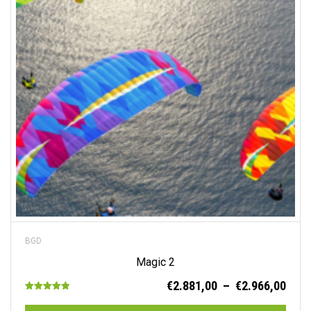
options
peuvent
être
choisies
sur
la
page
du
produit
BGD
Magic 2
Plag
€
2.881,00
–
€
2.966,00
Note
de
5.00