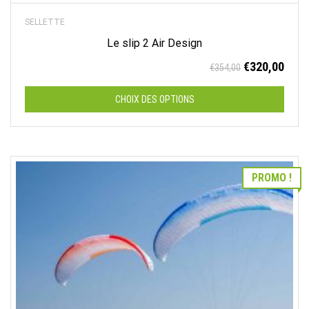
SELLETTE
Le slip 2 Air Design
Le
Le
€
320,00
€
354,00
prix
prix
initial
actu
CHOIX DES OPTIONS
était :
est :
€354,00.
€320
Ce
produit
a
PROMO !
plusieurs
variations.
Les
options
peuvent
être
choisies
sur