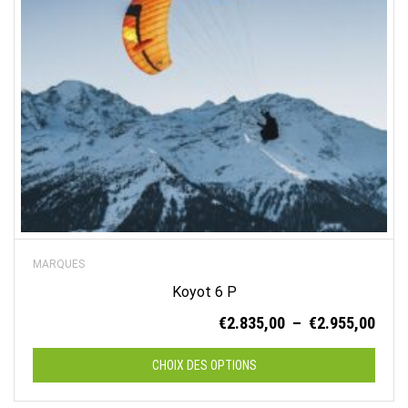
MARQUES
Koyot 6 P
Plag
€
2.835,00
–
€
2.955,00
de
prix :
CHOIX DES OPTIONS
€2.8