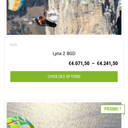
produit
BGD
Lynx 2 BGD
Plag
€
4.071,50
–
€
4.241,50
de
prix :
CHOIX DES OPTIONS
€4.0
à
Ce
€4.2
produit
a
PROMO !
plusieurs
variations.
Les