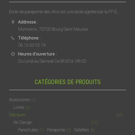
Ecole de parapente des Arcs est une école agréée par la FFVL.
Addresse :
Montvenix, 73700 Bourg Saint Maurice
Téléphone :
06 13 63 55 74
Heures d'ouverture :
Du lundi au Samedi De 8h30 à 18h00
CATÉGORIES DE PRODUITS
Accessoires
(1)
Livres
(1)
Marques
(57)
Air Design
(11)
Parachutes
Parapente
Sellettes
(1)
(7)
(3)