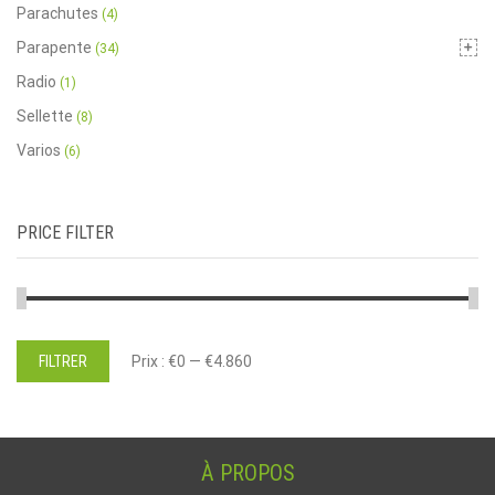
Parachutes
(4)
page
Parapente
(34)
du
produit
Radio
(1)
Sellette
(8)
Varios
(6)
PRICE FILTER
Prix
Prix
FILTRER
Prix :
€0
—
€4.860
min
max
À PROPOS