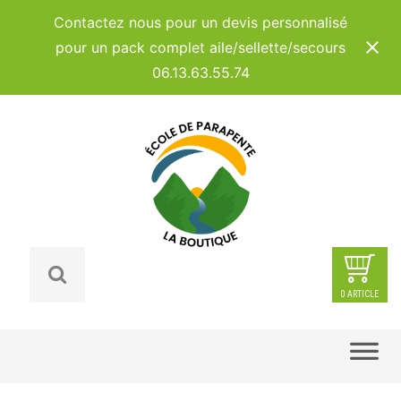
Panneau de gestion des cookies
Contactez nous pour un devis personnalisé
pour un pack complet aile/sellette/secours
06.13.63.55.74
0 ARTICLE
Skip
to
content