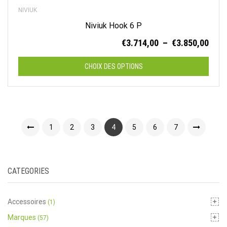
NIVIUK
Niviuk Hook 6 P
Plag
€
3.714,00
–
€
3.850,00
de
prix :
CHOIX DES OPTIONS
€3.7
à
Ce
€3.8
produit
a
1
2
3
4
5
6
7
plusieurs
variations.
Les
options
CATEGORIES
peuvent
être
choisies
Accessoires
(1)
sur
Marques
(57)
la